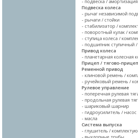
- подвеска / амортизаци
Подвеска колеса
- рычаг независимой под
- рычаги / стойки
- стабилизатор / компле
- поворотный кулак / ко
- ступица колеса / компл
- подшипник ступичный 
Привод колеса
- планетарная колесная 
Прицеп / тягово-прице
Ременной привод
- клиновой ремень / комп
- ручейковый ремень / к
Рулевое управление
- поперечная рулевая тяг
- продольная рулевая тяг
- шариковый шарнир
- гидроусилитель / насос
- масла
Система выпуска
- глушитель / комплекту
- выхлопные трубы