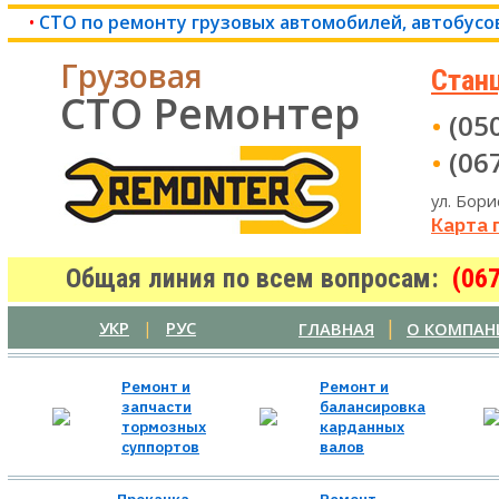
•
СТО по ремонту грузовых автомобилей, автобусо
Грузовая
Стан
СТО Ремонтер
•
(050
•
(067
ул. Бори
Карта 
Общая линия по всем вопросам:
(06
|
УКР
|
РУС
ГЛАВНАЯ
О КОМПАН
Ремонт и
Ремонт и
запчасти
балансировка
тормозных
карданных
суппортов
валов