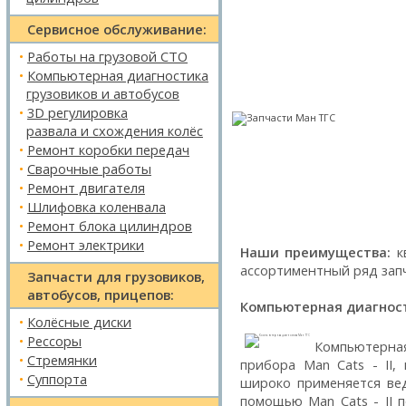
Сервисное обслуживание:
•
Работы на грузовой СТО
•
Компьютерная диагностика
грузовиков и автобусов
•
3D регулировка
развала и схождения колёс
•
Ремонт коробки передач
•
Сварочные работы
•
Ремонт двигателя
•
Шлифовка коленвала
•
Ремонт блока цилиндров
•
Ремонт электрики
Наши преимущества:
к
ассортиментный ряд зап
Запчасти для грузовиков,
автобусов, прицепов:
Компьютерная диагнос
•
Колёсные диски
•
Рессоры
Компьютерна
•
Стремянки
прибора Man Cats - II
•
Суппорта
широко применяется ве
помощью Man Cats - II 