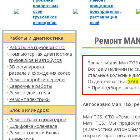
Прокачка
Ремонт
поворотных
прицепов и
осей
полуприцепов,
грузовиков
реставрация
и прицепов
осей
Работы и диагностика:
Ремонт MAN
•
Работы на грузовой СТО
•
Компьютерная диагностика
грузовиков и автобусов
Запчасти для Man TGS н
•
3D регулировка
Всегда в наличии на с
развала и схождения колёс
стальные колесные дис
•
Ремонт коробки передач
Отдел запчастей:
(050)
•
Сварочные работы
* При подборе запчаст
•
Ремонт двигателя
•
Ремонт электрики
Автосервис Man TGS: ре
Блок цилиндров:
Man TGS. СТО «Ремонтер
•
Ремонт блока цилиндров
Man TGS. Мы предост
•
Шлифовка коленвала
(диагностика автомобил
•
Ремонт головки блока
сократит простой автомо
цилиндров