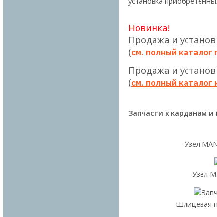
установка приобретённых
Новинка!
Продажа и устано
(
см. полный каталог
Продажа и установ
(
см. полный каталог
Запчасти к карданам и
Узел MA
Узе
Шлицева