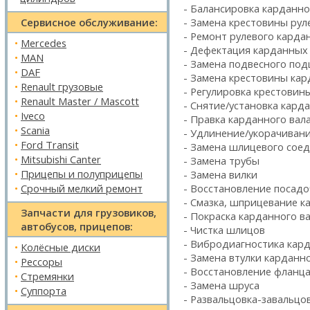
- Балансировка карданно
Сервисное обслуживание:
- Замена крестовины рул
- Ремонт рулевого карда
•
Mercedes
- Дефектация карданных
•
MAN
- Замена подвесного по
•
DAF
- Замена крестовины кар
•
Renault грузовые
- Регулировка крестовин
•
Renault Master / Mascott
- Снятие/установка кард
•
Iveco
- Правка карданного вал
•
Scania
- Удлинение/укорачивани
•
Ford Transit
- Замена шлицевого соеди
•
Mitsubishi Canter
- Замена трубы
•
Прицепы и полуприцепы
- Замена вилки
•
Срочный мелкий ремонт
- Восстановление посад
- Смазка, шприцевание к
Запчасти для грузовиков,
- Покраска карданного в
автобусов, прицепов:
- Чистка шлицов
- Вибродиагностика кард
•
Колёсные диски
- Замена втулки карданн
•
Рессоры
- Восстановление фланц
•
Стремянки
- Замена шруса
•
Суппорта
- Развальцовка-завальцо