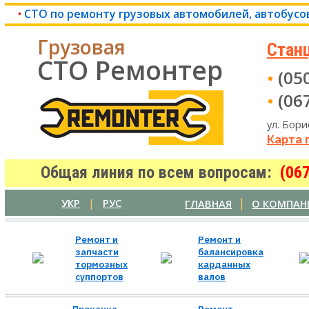
•
СТО по ремонту грузовых автомобилей, автобусо
Грузовая
Стан
СТО Ремонтер
•
(050
•
(067
ул. Бори
Карта 
Общая линия по всем вопросам:
(06
|
УКР
|
РУС
ГЛАВНАЯ
О КОМПАН
Ремонт и
Ремонт и
запчасти
балансировка
тормозных
карданных
суппортов
валов