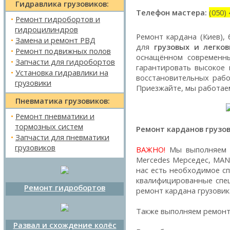
Гидравлика грузовиков:
Телефон мастера:
(050)
•
Ремонт гидробортов и
гидроцилиндров
Ремонт кардана (Киев),
•
Замена и ремонт РВД
для
грузовых и легко
•
Ремонт подвижных полов
оснащённом современны
•
Запчасти для гидробортов
гарантировать высокое
•
Установка гидравлики на
восстановительных рабо
грузовики
Приезжайте, мы работае
Пневматика грузовиков:
•
Ремонт пневматики и
тормозных систем
Ремонт карданов грузов
•
Запчасти для пневматики
грузовиков
ВАЖНО!
Мы выполняем р
Mercedes Мерседес, MAN М
нас есть необходимое с
квалифицированные спе
Ремонт гидробортов
ремонт кардана грузовик
Также выполняем ремон
Развал и схождение колёс