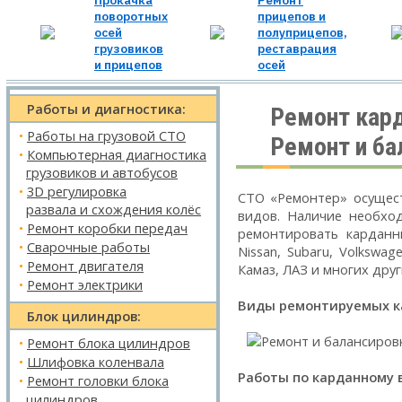
Прокачка
Ремонт
поворотных
прицепов и
осей
полуприцепов,
грузовиков
реставрация
и прицепов
осей
Работы и диагностика:
Ремонт кар
•
Работы на грузовой СТО
Ремонт и ба
•
Компьютерная диагностика
грузовиков и автобусов
•
3D регулировка
СТО «Ремонтер» осущест
развала и схождения колёс
видов. Наличие необход
•
Ремонт коробки передач
ремонтировать карданны
•
Сварочные работы
Nissan, Subaru, Volkswage
•
Ремонт двигателя
Камаз, ЛАЗ и многих друг
•
Ремонт электрики
Виды ремонтируемых к
Блок цилиндров:
•
Ремонт блока цилиндров
•
Шлифовка коленвала
Работы по карданному в
•
Ремонт головки блока
цилиндров