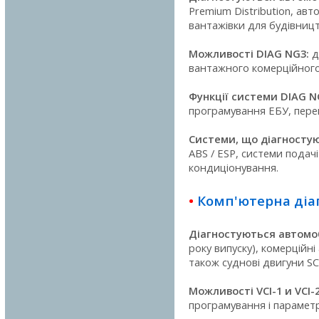
Premium Distribution, ав
вантажівки для будівницт
Можливості DIAG NG3:
д
вантажного комерційного
Функції системи DIAG N
програмування ЕБУ, пере
Системи, що діагностуют
ABS / ESP, системи подач
кондиціонування.
•
Комп'ютерна діаг
Діагностуються автомобі
року випуску), комерційні 
також суднові двигуни SC
Можливості VCI-1 и VCI-2
програмування і парамет