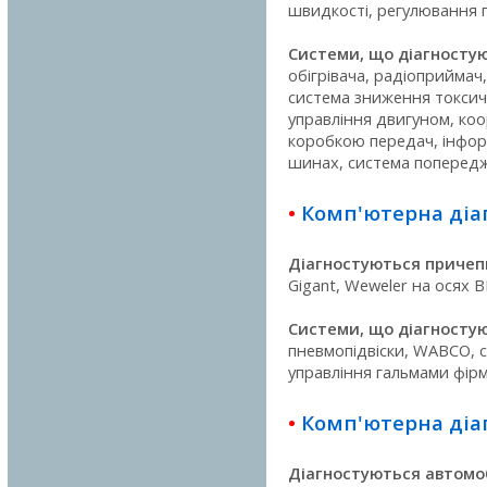
швидкості, регулювання п
Системи, що діагностую
обігрівача, радіоприймач
система зниження токсич
управління двигуном, ко
коробкою передач, інформ
шинах, система попередже
•
Комп'ютерна діа
Діагностуються причеп
Gigant, Weweler на осях B
Системи, що діагностую
пневмопідвіски, WABCO, си
управління гальмами фір
•
Комп'ютерна діаг
Діагностуються автомоб