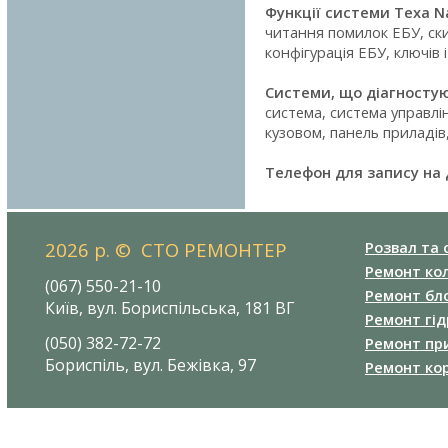
Функції системи Texa Na
читання помилок ЕБУ, ски
конфігурація ЕБУ, ключів 
Системи, що діагностую
система, система управлі
кузовом, панель приладів
Телефон для запису на 
2026 р. © СТО РЕМОНТЕР
Розвал та 
Ремонт кол
(067) 550-21-10
Ремонт бло
Київ, вул. Бориспільська, 181 ВГ
Ремонт гід
(050) 382-72-72
Ремонт при
Бориспіль, вул. Бежівка, 97
Ремонт ко