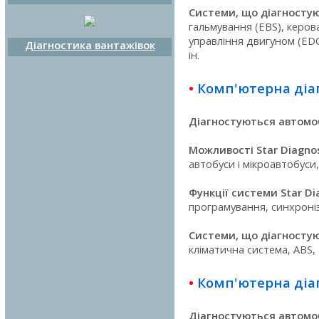
Системи, що діагностую
гальмування (EBS), керов
управління двигуном (EDC
Діагностика вантажівок
ін.
•
Комп'ютерна діа
Діагностуються автомоб
Можливості Star Diagnos
автобуси і мікроавтобуси,
Функції системи Star Di
програмування, синхроніз
Системи, що діагностую
кліматична система, ABS,
•
Комп'ютерна діаг
Діагностуються автомоб