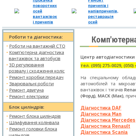
Прокачка
Ремонт
поворотних
причепів і
осей
напівпричепів,
вантажівок
реставрація
і причепів
осей
Роботи та діагностика:
Комп'ютерна
•
Роботи на вантажній СТО
•
Комп'ютерна діагностика
Центр автодіагностики
вантажівок та автобусів
•
3D регулювання
тел. (095) 275-0029, (050)
розвалу і сходження коліс
•
Ремонт коробки передач
На спеціальному облад
•
Зварювальні роботи
автомобілей та мікроав
вантажівок і тягачів
Renau
•
Ремонт двигуна
(Форд)
,
MACK (Мак)
, прич
•
Ремонт електрики
Блок циліндрів:
Діагностика DAF
Діагностика Man
•
Ремонт блока циліндрів
Діагностика Mercedes
•
Шлифування колінвала
Діагностика Renault
•
Ремонт головки блока
Діагностика Scania
циліндрів