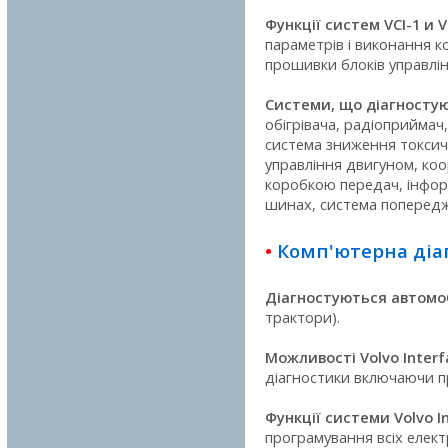
Функції систем VCI-1 и V
параметрів і виконання к
прошивки блоків управлін
Системи, що діагностуют
обігрівача, радіоприймач
система зниження токсич
управління двигуном, ко
коробкою передач, інформ
шинах, система попередже
•
Комп'ютерна діаг
Діагностуються автомобі
трактори).
Можливості Volvo Interf
діагностики включаючи п
Функції системи Volvo In
програмування всіх елект