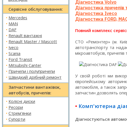
Діагностика Volvo
Діагностика причепів 
Сервісне обслуговування:
Діагностика Iveco
•
Mercedes
Діагностика FORD, MA
•
MAN
•
DAF
Повний комплекс сервіс
•
Renault вантажні
•
Renault Master / Mascott
СТО «Ремонтер» (м. Киї
•
Iveco
автотранспорту та над
мікроавтобусів, причепів 
•
Scania
•
Ford Transit
•
Mitsubishi Canter
•
Причепи і полупричепи
У своїй роботі ми вико
•
Швидкий дрібний ремонт
європейському авторинк
Запчастини вантажівок,
автомобіля, а також зап
автобусів, причепів:
запчастин дозволять опер
•
Колісні диски
•
Комп'ютерна діа
•
Ресори
•
Стрем'янки
•
Супорти
Діагностуються автомоб