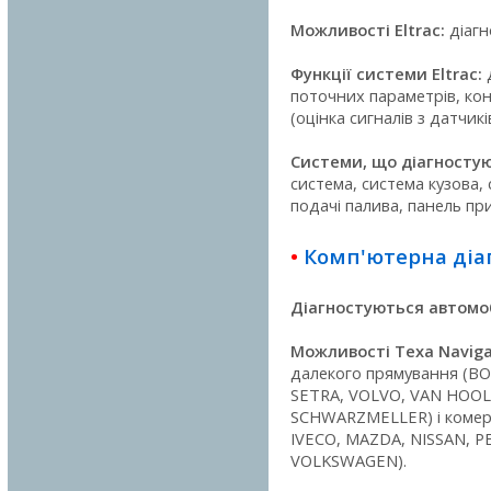
Можливості Eltrac:
діагн
Функції системи Eltrac:
д
поточних параметрів, кон
(оцінка сигналів з датчикі
Системи, що діагностуют
система, система кузова, 
подачі палива, панель при
•
Комп'ютерна діаг
Діагностуються автомоб
Можливості Texa Naviga
далекого прямування (BOV
SETRA, VOLVO, VAN HOOL
SCHWARZMELLER) і комерц
IVECO, MAZDA, NISSAN, 
VOLKSWAGEN).