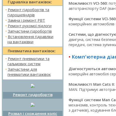
Гідравліка вантажівок:
Можливості VCI-560:
поту
автотранспорту DAF (вант
•
Ремонт гідробортів та
гідроциліндрів
Функції системи VCI-560
•
Заміна і ремонт РВТ
комерційних автомобілів 
•
Ремонт рухомої підлоги
•
Запчастини гідробортів
Системи, що діагностую
•
Встановлення гідравліки
двигуна, система безпеки
на вантажівки
передачі, система зупинки
Пневматика вантажівок:
•
Комп'ютерна діа
•
Ремонт пневматики та
гальмових систем
Діагностуються автомоб
•
Запчастини для
комерційні автомобілі сер
пневматики вантажівок
Можливості Man Cats II:
MAN. Підтримує автотранс
Ремонт гидробортів
Функції системи Man Cats
механізмів, контроль техн
з датчиків), кодування бло
Розвал і схождення коліс