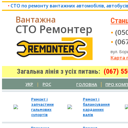
•
СТО по ремонту вантажних автомобілів, автобусів
Вантажна
Станц
СТО Ремонтер
•
(050
•
(067
вул. Бор
Карта п
Загальна лінія з усіх питань:
(067) 5
|
УКР
|
РОС
ГОЛОВНА
ПРО КОМП
Ремонт і
Ремонт і
запчастини
балансування
гальмових
карданних
супортів
валів